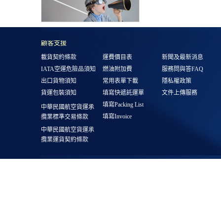
顧客支援
載貨契約條款
運費價目表
新聞及最新消息
IATA空運危險品須知
燃油附加費
服務問與答FAQ
出口貨物須知
常用表單下載
隱私權政策
貨運包裝須知
填寫快遞託運單
文件上傳服務
填寫Packing List
中華民國航空貨運承
填寫Invoice
攬業標準交易條款
中華民國航空貨運承
攬業運貨契約條款