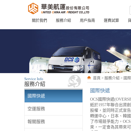
關於我們
服務介紹
用戶指南
運費試算
首頁 > 服務介紹 > 國
Service Info
服務介紹
國際快遞
國際快遞
OCS國際快遞(OVER
紙於1957年聯合出
空運服務
股權，並同時正式宣告
轉運中心，日本、韓國
報關服務
了市場競爭能力，OC
來，一定會為其帶來可