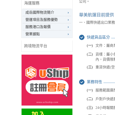
公司。
海運服務
成岳國際物流簡介
華美航運目前提供
營運項目及服務優勢
一、國際快遞出口業務
服務港口及報價
營業據點
快遞貨品區分
(一)
文件：屬商
跨境物流平台
(二)
貨樣：屬小包
內，貨價限制
(三)
重貨快遞(空運
業務特性
(一)
服務範圍廣闊
(二)
戶對戶快遞服務
(三)
24小時報