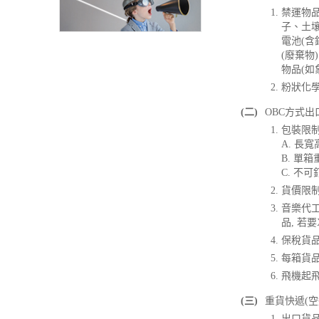
禁運物
子、土
電池(
(廢棄物
物品(如
粉狀化
(二)
OBC方式
包裝限
A. 長寬
B. 單
C. 不
貨價限制
音樂代工
品, 若
保稅貨品
每箱貨品均
飛機起飛
(三)
重貨快遞(空運
出口貨