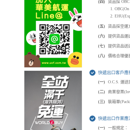
(四)
貨品採 OB
OBC(
EHU(E
(五)
貨品採空運
(六)
提供貨品運
(七)
提供貨品送達證明
(八)
價格合理優惠
快遞出口客戶應
(一)
O.C.S. 運
(二)
商業發票(I
(三)
裝箱單(Pac
快遞出口作業應
(一)
一般規定：