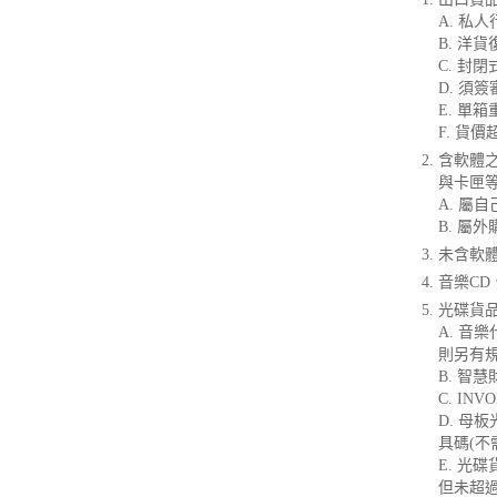
A. 私
B. 洋
C. 封
D. 須
E. 單
F. 貨價
含軟體
與卡匣等
A. 屬
B. 屬
未含軟體
音樂CD、
光碟貨
A. 音
則另有規
B. 智
C. I
D. 
具碼(不
E. 
但未超過