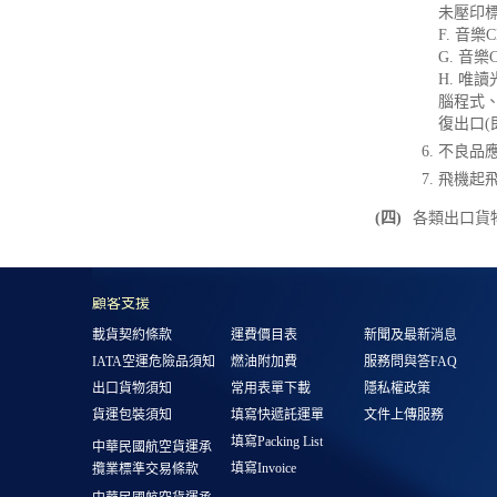
未壓印
F. 音
G. 音
H. 唯
腦程式
復出口(
不良品
飛機起飛
(四)
各類出口貨
顧客支援
載貨契約條款
運費價目表
新聞及最新消息
IATA空運危險品須知
燃油附加費
服務問與答FAQ
出口貨物須知
常用表單下載
隱私權政策
貨運包裝須知
填寫快遞託運單
文件上傳服務
填寫Packing List
中華民國航空貨運承
填寫Invoice
攬業標準交易條款