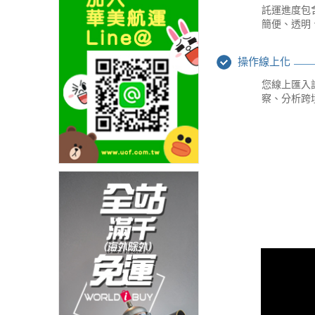
託運進度包
簡便、透明
操作線上化
您線上匯入
察、分析跨