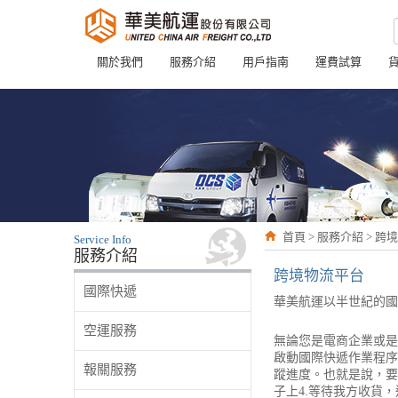
關於我們
服務介紹
用戶指南
運費試算
首頁 > 服務介紹 > 
Service Info
服務介紹
跨境物流平台
國際快遞
華美航運以半世紀的國
空運服務
無論您是電商企業或是
啟動國際快遞作業程序
報關服務
蹤進度。也就是說，要
子上4.等待我方收貨，