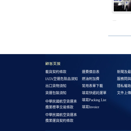
…
顧客支援
載貨契約條款
運費價目表
新聞及最
IATA空運危險品須知
燃油附加費
服務問與
出口貨物須知
常用表單下載
隱私權政
貨運包裝須知
填寫快遞託運單
文件上傳
填寫Packing List
中華民國航空貨運承
填寫Invoice
攬業標準交易條款
中華民國航空貨運承
攬業運貨契約條款