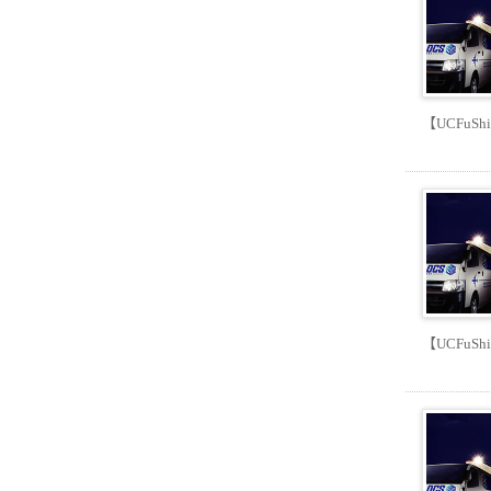
【UCFuSh
【UCFuSh