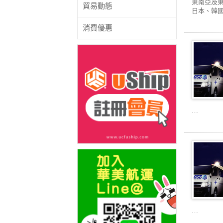
東南亞及
貿易動態
日本、韓國
消費優惠
…
…