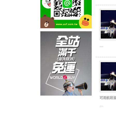
…
可用航班
…