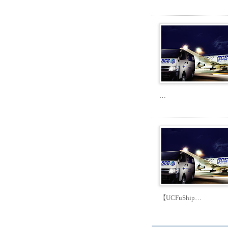
…
【UCFuShip…