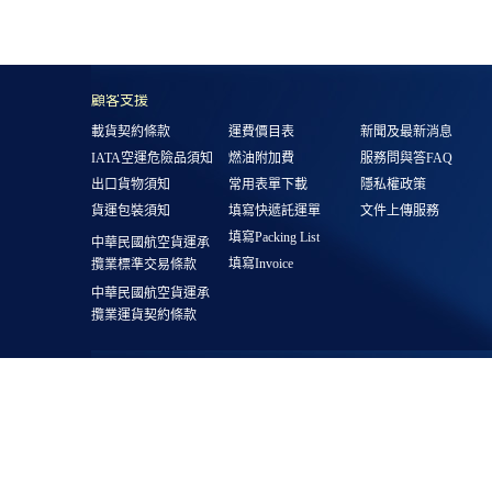
顧客支援
載貨契約條款
運費價目表
新聞及最新消息
IATA空運危險品須知
燃油附加費
服務問與答FAQ
出口貨物須知
常用表單下載
隱私權政策
貨運包裝須知
填寫快遞託運單
文件上傳服務
填寫Packing List
中華民國航空貨運承
填寫Invoice
攬業標準交易條款
中華民國航空貨運承
攬業運貨契約條款