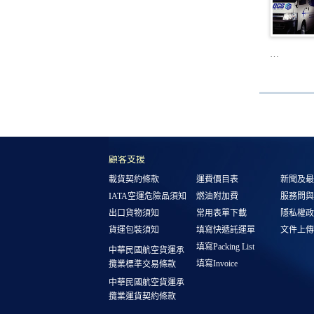
…
顧客支援
載貨契約條款
運費價目表
新聞及最
IATA空運危險品須知
燃油附加費
服務問與
出口貨物須知
常用表單下載
隱私權政
貨運包裝須知
填寫快遞託運單
文件上傳
填寫Packing List
中華民國航空貨運承
填寫Invoice
攬業標準交易條款
中華民國航空貨運承
攬業運貨契約條款