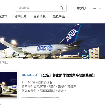
中文版
English
費試算
貨物追蹤
最新消息
帳務專區
最新消息
2025-04-30
【公告】勞動節休假營業時間調整通知
114/5/1(四) 勞動節休假，
將不提供電話客服、報關、取送件等服務，
您如有急件，請儘早聯絡，謝謝。
----------------------------------------
ip…