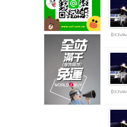
【UCFuSh
【UCFuSh