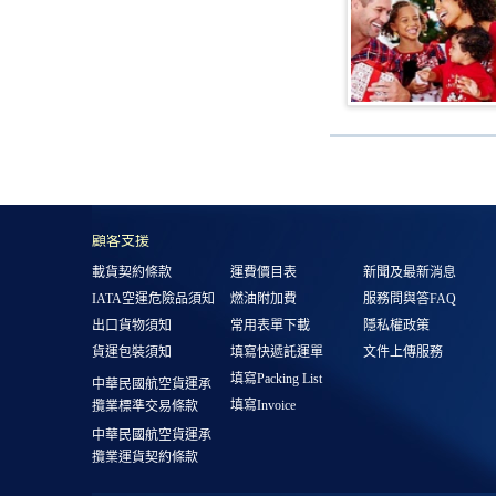
顧客支援
載貨契約條款
運費價目表
新聞及最新消息
IATA空運危險品須知
燃油附加費
服務問與答FAQ
出口貨物須知
常用表單下載
隱私權政策
貨運包裝須知
填寫快遞託運單
文件上傳服務
填寫Packing List
中華民國航空貨運承
填寫Invoice
攬業標準交易條款
中華民國航空貨運承
攬業運貨契約條款